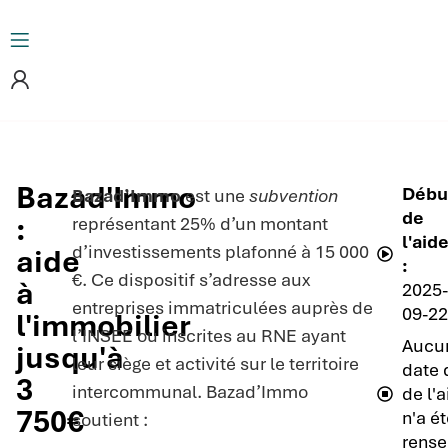
Bazad'Immo
Débu
Bazad’Immo
est une
subvention
de
:
représentant 25% d’un montant
l'aid
d’investissements plafonné à 15 000
aide
:
€. Ce dispositif s’adresse aux
à
2025
entreprises immatriculées auprès de
09-2
l'immobilier
l’INSEE ou inscrites au RNE ayant
Aucu
jusqu'à
leur siège et activité sur le territoire
date 
3
intercommunal. Bazad’Immo
de l'
750€
n'a é
soutient :
rense