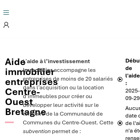
Aide
Débu
L’
aide à l’investissement
de
immobilier
immobilier
accompagne les
l'aid
entreprises de moins de 20 salariés
entreprises
:
dans l’acquisition ou la location
Centre-
2025-
d’immeubles pour créer ou
09-29
Ouest
développer leur activité sur le
Aucu
Bretagne
territoire de la Communauté de
date 
Communes du Centre-Ouest. Cette
de l'
n'a ét
subvention
permet de :
rense