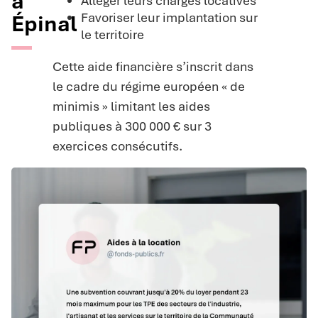
à
Alléger leurs charges locatives
Favoriser leur implantation sur
Épinal
le territoire
Cette aide financière s’inscrit dans
le cadre du régime européen « de
minimis » limitant les aides
publiques à 300 000 € sur 3
exercices consécutifs.