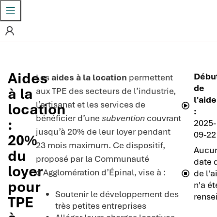
Aides
Débu
Les
aides à la location
permettent
de
à la
aux TPE des secteurs de l’industrie,
l'aide
l’artisanat et les services de
location
:
bénéficier d’une
subvention
couvrant
:
2025-
jusqu’à 20% de leur loyer pendant
09-22
20%
23 mois maximum. Ce dispositif,
Aucu
du
proposé par la Communauté
date d
loyer
d’Agglomération d’Épinal, vise à :
de l'a
pour
n'a ét
Soutenir le développement des
rense
TPE
très petites entreprises