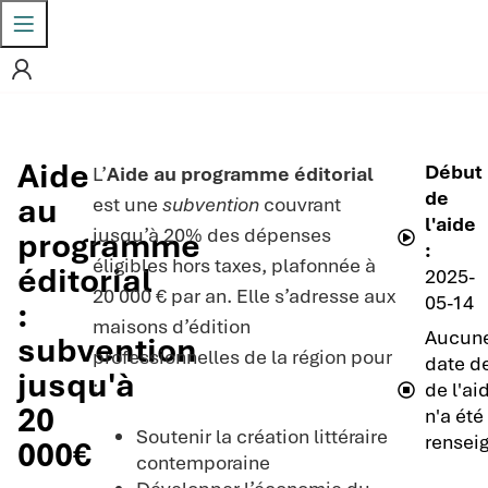
Aide
Début
L’
Aide au programme éditorial
de
au
est une
subvention
couvrant
l'aide
jusqu’à 20% des dépenses
programme
:
éligibles hors taxes, plafonnée à
éditorial
2025-
20 000 € par an. Elle s’adresse aux
05-14
:
maisons d’édition
Aucun
subvention
professionnelles de la région pour
date de
jusqu'à
:
de l'ai
20
n'a été
Soutenir la création littéraire
rensei
000€
contemporaine