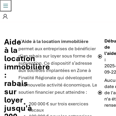
Aide
Débu
L’
Aide à la location immobilière
de
à la
permet aux entreprises de bénéficier
l'aid
d’un rabais sur loyer sous forme de
location
:
subvention
. Ce dispositif s’adresse
immobilière
2025
aux sociétés implantées en Zone à
09-2
:
Finalité Régionale qui développent
Aucu
rabais
une nouvelle activité économique. Le
date 
sur
soutien financier peut atteindre :
de l'
loyer
n'a é
200 000 € sur trois exercices
rense
jusqu'à
fiscaux