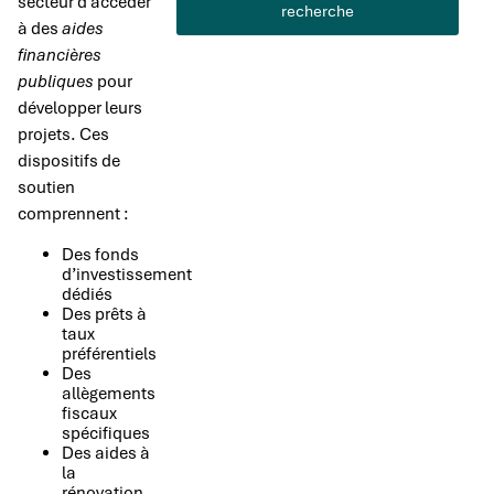
secteur d’accéder
recherche
à des
aides
financières
publiques
pour
développer leurs
projets. Ces
dispositifs de
soutien
comprennent :
Des fonds
d’investissement
dédiés
Des prêts à
taux
préférentiels
Des
allègements
fiscaux
spécifiques
Des aides à
la
rénovation