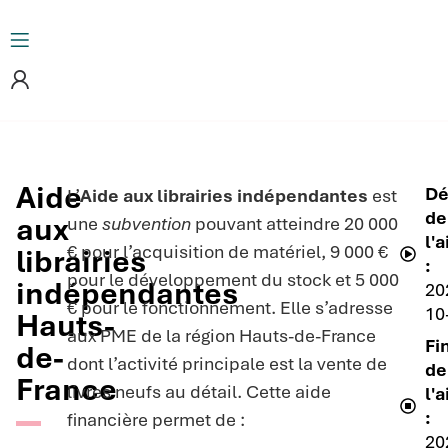
Aide
Dé
L’
Aide aux librairies indépendantes
est
de
aux
une
subvention
pouvant atteindre 20 000
l'
€ pour l’acquisition de matériel, 9 000 €
librairies
:
pour le développement du stock et 5 000
indépendantes
20
€ pour le fonctionnement. Elle s’adresse
10
Hauts-
aux PME de la région Hauts-de-France
Fi
de-
dont l’activité principale est la vente de
de
France
livres neufs au détail. Cette aide
l'
:
financière permet de :
20