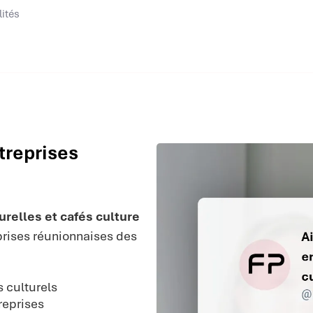
lités
treprises
relles et cafés culture
prises réunionnaises des
s culturels
treprises