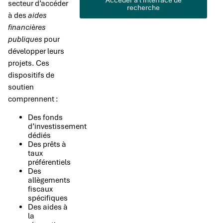
Accéder à l'interface de
secteur d’accéder
recherche
à des
aides
financières
publiques
pour
développer leurs
projets. Ces
dispositifs de
soutien
comprennent :
Des fonds
d’investissement
dédiés
Des prêts à
taux
préférentiels
Des
allègements
fiscaux
spécifiques
Des aides à
la