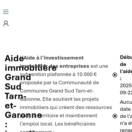
Aide
Déb
L’
Aide à l’investissement
de
immobilière
immobilier des entreprises
est une
l'aid
subvention
plafonnée à 10 000 €
Grand
:
proposée par la Communauté de
Sud
2025
Communes Grand Sud Tarn-et-
09-2
Tarn-
Garonne. Elle soutient les projets
Auc
et-
immobiliers qui créent des ressources
date 
Garonne
pour le territoire et maintiennent
de l'
:
n'a é
l’emploi local. Les bénéficiaires
rens
comprennent :