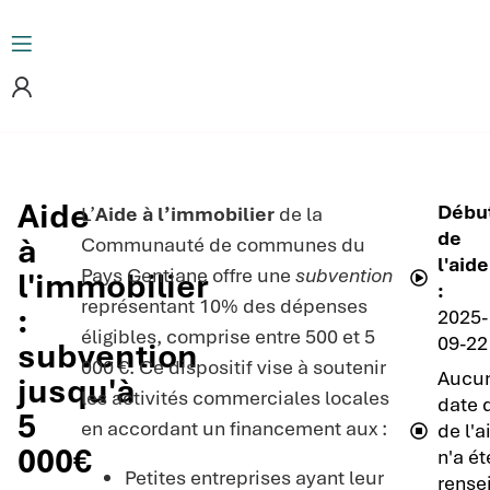
Aide
Débu
L’
Aide à l’immobilier
de la
de
à
Communauté de communes du
l'aide
Pays Gentiane offre une
subvention
l'immobilier
:
représentant 10% des dépenses
:
2025-
éligibles, comprise entre 500 et 5
09-22
subvention
000 €. Ce dispositif vise à soutenir
Aucu
jusqu'à
les activités commerciales locales
date d
5
en accordant un financement aux :
de l'a
000€
n'a ét
Petites entreprises ayant leur
rense