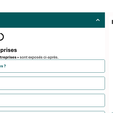
eprises
ntreprises »
sont exposés ci-après.
es ?