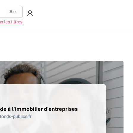
⌘+K
 les filtres