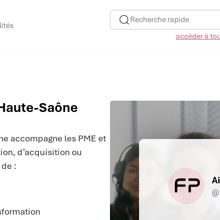
Recherche rapide
lités
accéder à tous
 Haute-Saône
ne accompagne les PME et
ion, d’acquisition ou
de :
nsformation