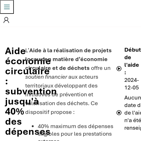
Aide
Début
L’
Aide à la réalisation de projets
de
économie
locaux en matière d’économie
l'aide
circulaire et de déchets
offre un
circulaire
:
soutien financier
aux acteurs
:
2024-
territoriaux développant des
12-05
subvention
initiatives de prévention et
Aucun
jusqu'à
valorisation des déchets. Ce
date d
40%
dispositif propose :
de l'a
des
n'a ét
40% maximum des dépenses
rensei
dépenses
éligibles pour les prestations