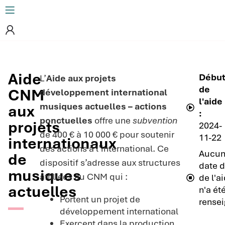
Aide
Débu
L’
Aide aux projets
de
CNM
développement international
l'aide
musiques actuelles – actions
aux
:
ponctuelles
offre une
subvention
projets
2024-
de 400 € à 10 000 € pour soutenir
11-22
internationaux
des actions à l’international. Ce
Aucu
de
dispositif s’adresse aux structures
date d
musiques
affiliées au CNM qui :
de l'a
actuelles
n'a ét
Portent un projet de
rensei
développement international
Exercent dans la production