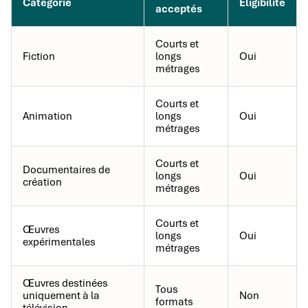
Catégorie
Éligibilité
acceptés
Courts et
Fiction
longs
Oui
métrages
Courts et
Animation
longs
Oui
métrages
Courts et
Documentaires de
longs
Oui
création
métrages
Courts et
Œuvres
longs
Oui
expérimentales
métrages
Œuvres destinées
Tous
uniquement à la
Non
formats