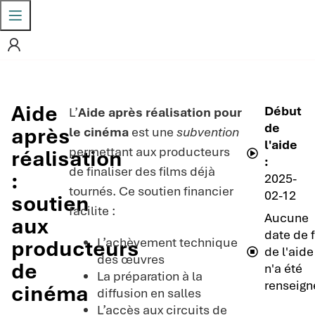
Aide
Début
L’
Aide après réalisation pour
de
après
le cinéma
est une
subvention
l'aide
permettant aux producteurs
réalisation
:
de finaliser des films déjà
:
2025-
tournés. Ce soutien financier
02-12
soutien
facilite :
Aucune
aux
date de f
L’achèvement technique
producteurs
de l'aide
des œuvres
de
n'a été
La préparation à la
renseign
cinéma
diffusion en salles
L’accès aux circuits de