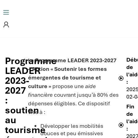
Programme
Déb
Le
Programme LEADER 2023-2027
de
LEADER
– Action « Soutenir les formes
l'ai
émergentes de tourisme et
2023-
:
culture »
propose une
aide
2027
2025
financière
couvrant jusqu’à 80% des
02-0
:
dépenses éligibles. Ce dispositif
Fin
soutien
vise à :
de
au
l'ai
Développer les mobilités
tourisme
:
douces et peu émissives
2027