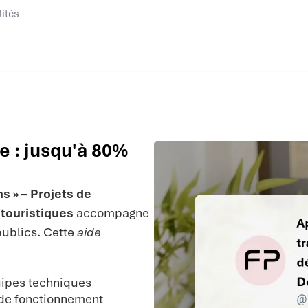
lités
e : jusqu'à 80%
ns » – Projets de
touristiques
accompagne
publics. Cette
aide
uipes techniques
 de fonctionnement