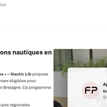
lités
tions nautiques en
s » – Nautic Lib
propose
ses éligibles pour
 en Bretagne. Ce programme
ipes régionales