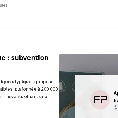
lités
e : subvention
tique atypique »
propose
ibles, plafonnée à 200 000
s innovants offrant une