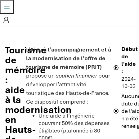
Tourisme
Début
L’
Aide à l’accompagnement et à
de
de
la modernisation de l’offre de
l'aide
tourisme de mémoire (PRIT)
mémoire
:
propose un
soutien financier
pour
:
2024-
développer l’attractivité
10-03
aide
touristique des Hauts-de-France.
Aucun
à la
Ce dispositif comprend :
date de
modernisation
de l'ai
Une aide à l’ingénierie
en
n'a été
couvrant 50% des dépenses
rensei
Hauts-
éligibles (plafonnée à 30
000€)