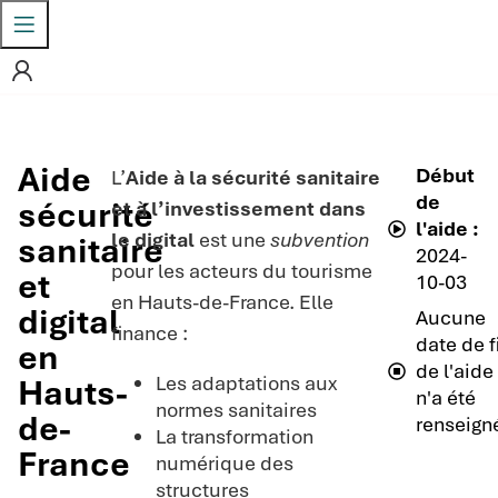
Aide
Début
L’
Aide à la sécurité sanitaire
de
sécurité
et à l’investissement dans
l'aide :
le digital
est une
subvention
sanitaire
2024-
pour les acteurs du tourisme
et
10-03
en Hauts-de-France. Elle
digital
Aucune
finance :
date de f
en
de l'aide
Les adaptations aux
Hauts-
n'a été
normes sanitaires
de-
renseign
La transformation
France
numérique des
structures