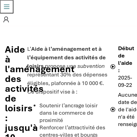
Aide
Début
L’
Aide à l’aménagement et à
de
à
l’équipement des activités de
l'aide
loisirs
propose une
subvention
l'aménagement
:
représentant 30% des dépenses
des
2025-
éligibles, plafonnée à 10 000 €.
09-22
activités
Ce dispositif vise à :
Aucun
de
date de
Soutenir l’ancrage loisir
loisirs
de l'aid
dans le commerce de
:
n'a été
proximité
renseig
jusqu'à
Renforcer l’attractivité des
centres-villes et bourgs