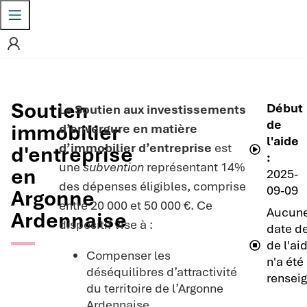
Soutien
Début
Le
Soutien aux investissements
de
immobilier
d’envergure en matière
l'aide
d’immobilier d’entreprise
est
d'entreprise
:
une
subvention
représentant 14%
en
2025-
des dépenses éligibles, comprise
09-09
Argonne
entre 20 000 et 50 000 €. Ce
Aucun
Ardennaise
dispositif vise à :
date de
de l'ai
Compenser les
n'a été
déséquilibres d’attractivité
renseig
du territoire de l’Argonne
Ardennaise