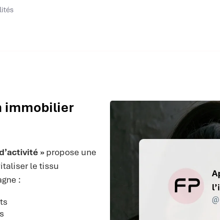
lités
n immobilier
’activité »
propose une
taliser le tissu
gne :
ts
es