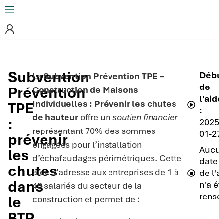
Subvention
Déb
La
Subvention Prévention TPE –
de
Prévention
Construction de Maisons
l'aid
Individuelles : Prévenir les chutes
TPE
:
de hauteur
offre un
soutien financier
:
2025
représentant 70% des sommes
01-2
prévenir
engagées pour l’installation
Auc
les
d’échafaudages périmétriques. Cette
date 
chutes
aide s’adresse aux entreprises de 1 à
de l'
dans
n'a é
49 salariés du secteur de la
rens
le
construction et permet de :
BTP