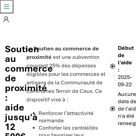
Soutien
Début
Le
Soutien au commerce de
de
au
proximité
est une
subvention
l'aide
couvrant 25% des dépenses
commerce
:
éligibles pour les commerces et
de
2025-
artisans de la Communauté de
09-22
proximité
communes Terroir de Caux. Ce
Aucun
:
dispositif vise à :
date de
aide
de l'ai
Renforcer l’attractivité
jusqu'à
n'a été
normande
renseig
12
Conforter les centralités
pour favoriser leur