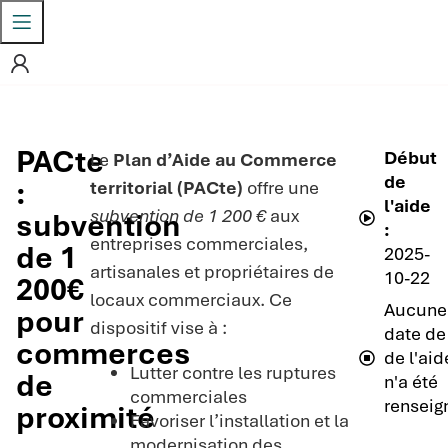
PACte
Début
Le
Plan d’Aide au Commerce
de
:
territorial (PACte)
offre une
l'aide
subvention de 1 200 €
aux
subvention
:
entreprises commerciales,
de 1
2025-
artisanales et propriétaires de
10-22
200€
locaux commerciaux. Ce
Aucune
pour
dispositif vise à :
date de 
commerces
de l'aid
Lutter contre les ruptures
de
n'a été
commerciales
renseig
proximité
Favoriser l’installation et la
modernisation des