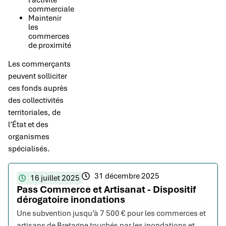
l’activité
commerciale
Maintenir
les
commerces
de proximité
Les commerçants
peuvent solliciter
ces fonds auprès
des collectivités
territoriales, de
l’État et des
organismes
spécialisés.
31 décembre 2025
16 juillet 2025
Pass Commerce et Artisanat - Dispositif
dérogatoire inondations
Une subvention jusqu’à 7 500 € pour les commerces et
artisans de Bretagne touchés par les inondations et