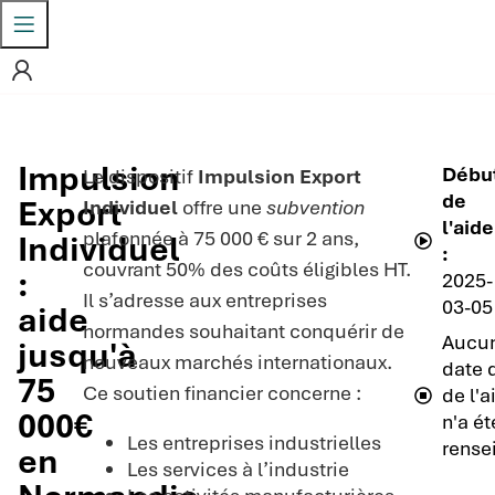
Impulsion
Débu
Le dispositif
Impulsion Export
de
Export
Individuel
offre une
subvention
l'aide
plafonnée à 75 000 € sur 2 ans,
Individuel
:
couvrant 50% des coûts éligibles HT.
:
2025-
Il s’adresse aux entreprises
03-05
aide
normandes souhaitant conquérir de
Aucu
jusqu'à
nouveaux marchés internationaux.
date d
75
Ce soutien financier concerne :
de l'a
000€
n'a ét
Les entreprises industrielles
rense
en
Les services à l’industrie