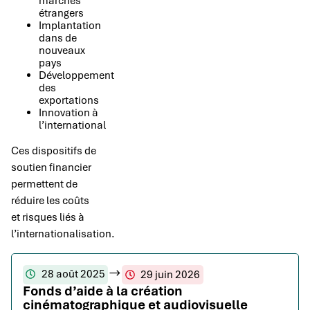
marchés
étrangers
Implantation
dans de
nouveaux
pays
Développement
des
exportations
Innovation à
l’international
Ces dispositifs de
soutien financier
permettent de
réduire les coûts
et risques liés à
l’internationalisation.
28 août 2025
29 juin 2026
Fonds d’aide à la création
cinématographique et audiovisuelle