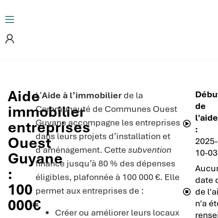
Aide
Débu
L’
Aide à l’immobilier
de la
de
immobilier
Communauté de Communes Ouest
l'aide
Guyane accompagne les entreprises
entreprises
:
dans leurs projets d’installation et
Ouest
2025-
d’aménagement. Cette
subvention
10-03
Guyane
finance jusqu’à 80 % des dépenses
Aucu
:
éligibles, plafonnée à 100 000 €. Elle
date d
100
permet aux entreprises de :
de l'a
000€
n'a ét
Créer ou améliorer leurs locaux
rense