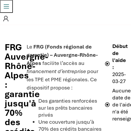
FRG
Début
Le
FRG (Fonds régional de
de
Auvergne-
garantie) – Auvergne-Rhône-
l'aide
Alpes
facilite l’accès au
Rhône-
:
financement d’entreprise
pour
Alpes
2025-
les TPE et PME régionales. Ce
03-27
:
dispositif propose :
Aucune
garantie
date de 
Des garanties renforcées
jusqu'à
de l'aid
sur les prêts bancaires
70%
n'a été
privés
renseig
des
Une couverture jusqu’à
70% des crédits bancaires