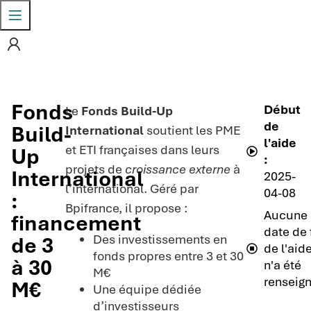
Fonds
Début
Le
Fonds Build-Up
de
Build-
International
soutient les PME
l'aide
et ETI françaises dans leurs
Up
:
projets de
croissance externe
à
International
2025-
l’international. Géré par
04-08
:
Bpifrance, il propose :
Aucune
financement
date de 
Des investissements en
de 3
de l'aid
fonds propres entre 3 et 30
à 30
n'a été
M€
renseign
M€
Une équipe dédiée
d’investisseurs