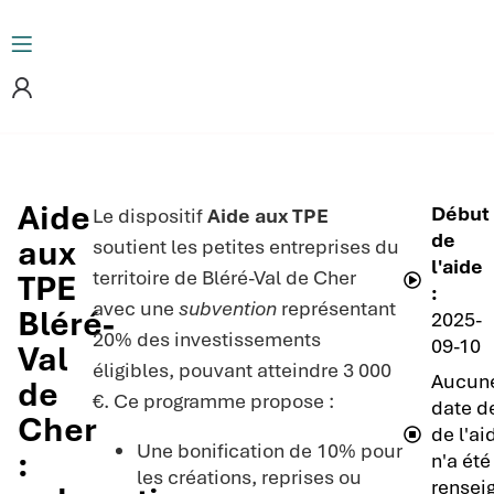
Aide
Début
Le dispositif
Aide aux TPE
de
aux
soutient les petites entreprises du
l'aide
territoire de Bléré-Val de Cher
TPE
:
avec une
subvention
représentant
Bléré-
2025-
20% des investissements
09-10
Val
éligibles, pouvant atteindre 3 000
Aucun
de
€. Ce programme propose :
date de
Cher
de l'ai
Une bonification de 10% pour
:
n'a été
les créations, reprises ou
rensei