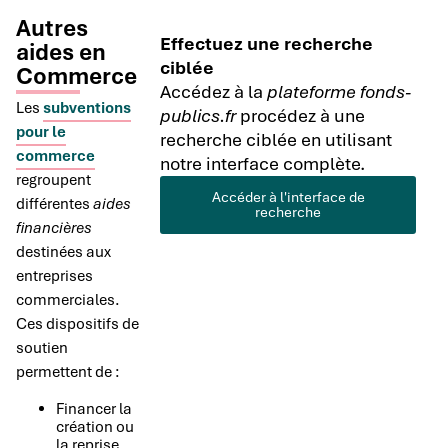
Autres
Effectuez une recherche
aides en
ciblée
Commerce
Accédez à la
plateforme fonds-
Les
subventions
publics.fr
procédez à une
pour le
recherche ciblée en utilisant
commerce
notre interface complète.
regroupent
Accéder à l'interface de
différentes
aides
recherche
financières
destinées aux
entreprises
commerciales.
Ces dispositifs de
soutien
permettent de :
Financer la
création ou
la reprise