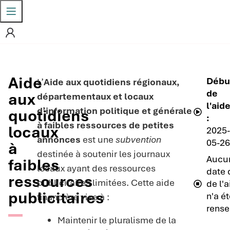
Aide
Débu
L’
Aide aux quotidiens régionaux,
de
aux
départementaux et locaux
l'aid
d’information politique et générale
quotidiens
:
à faibles ressources de petites
locaux
2025-
annonces
est une
subvention
05-26
à
destinée à soutenir les journaux
Aucu
faibles
locaux ayant des ressources
date 
ressources
publicitaires limitées. Cette aide
de l'
publicitaires
n'a é
financière vise à :
rense
Maintenir le pluralisme de la