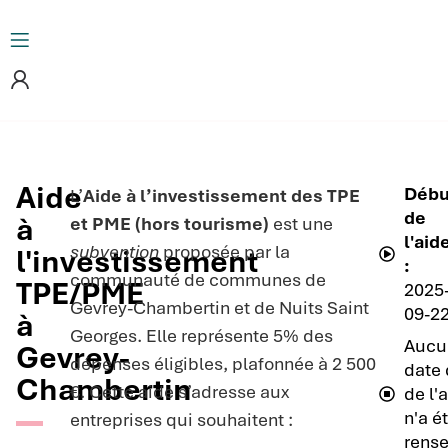
Aide
Débu
L’
Aide à l’investissement des TPE
de
à
et PME (hors tourisme)
est une
l'aid
subvention
proposée par la
l'investissement
:
communauté de communes de
TPE/PME
2025
Gevrey-Chambertin et de Nuits Saint
09-2
à
Georges. Elle représente 5% des
Aucu
Gevrey-
dépenses éligibles, plafonnée à 2 500
date 
Chambertin
€. Cette aide s’adresse aux
de l'
n'a é
entreprises qui souhaitent :
rense