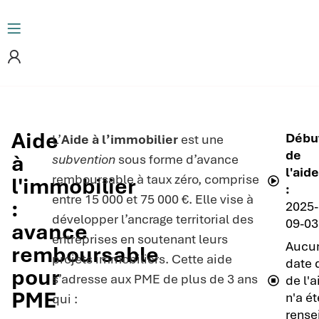
Aide
Débu
L’
Aide à l’immobilier
est une
de
à
subvention
sous forme d’avance
l'aid
remboursable à taux zéro, comprise
l'immobilier
:
entre 15 000 et 75 000 €. Elle vise à
:
2025-
développer l’ancrage territorial des
09-03
avance
entreprises en soutenant leurs
Aucu
remboursable
projets immobiliers. Cette aide
date 
pour
s’adresse aux PME de plus de 3 ans
de l'a
PME
n'a ét
qui :
rense