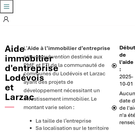
Aide
Débu
L’
Aide à l’immobilier d’entreprise
de
immobilier
est une
subvention
destinée aux
l'aide
PME et ETI de la communauté de
d'entreprise
:
communes du Lodévois et Larzac
Lodévois
2025-
ayant des projets de
10-01
et
développement nécessitant un
Aucu
Larzac
investissement immobilier. Le
date d
montant varie selon :
de l'a
n'a ét
La taille de l’entreprise
rensei
Sa localisation sur le territoire