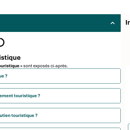
I
istique
ouristique »
sont exposés ci-après.
ue ?
ement touristique ?
utien touristique ?