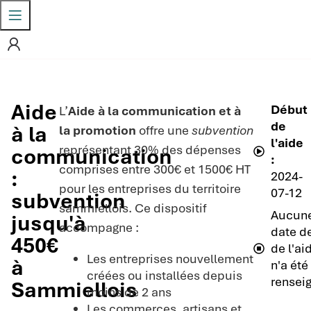
Aide
Début
L’
Aide à la communication et à
de
à la
la promotion
offre une
subvention
l'aide
représentant 30% des dépenses
communication
:
comprises entre 300€ et 1500€ HT
:
2024-
pour les entreprises du territoire
07-12
subvention
sammiellois. Ce dispositif
Aucun
jusqu'à
accompagne :
date de
450€
de l'ai
Les entreprises nouvellement
à
n'a été
créées ou installées depuis
rensei
Sammiellois
moins de 2 ans
Les commerces, artisans et