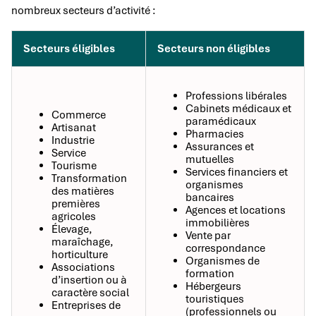
nombreux secteurs d’activité :
Secteurs éligibles
Secteurs non éligibles
Professions libérales
Cabinets médicaux et
Commerce
paramédicaux
Artisanat
Pharmacies
Industrie
Assurances et
Service
mutuelles
Tourisme
Services financiers et
Transformation
organismes
des matières
bancaires
premières
Agences et locations
agricoles
immobilières
Élevage,
Vente par
maraîchage,
correspondance
horticulture
Organismes de
Associations
formation
d’insertion ou à
Hébergeurs
caractère social
touristiques
Entreprises de
(professionnels ou