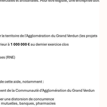
rciales et artisanales. Pour être éligible, une entreprise doit
le territoire de l’Agglomération du Grand Verdun (les projets
rieur à
1 000 000 €
au dernier exercice clos
ises (RNE)
 de cette aide, notamment :
ssement de la Communauté d’Agglomération du Grand Verdun
réer une distorsion de concurrence
s, mutuelles, banques, pharmacies