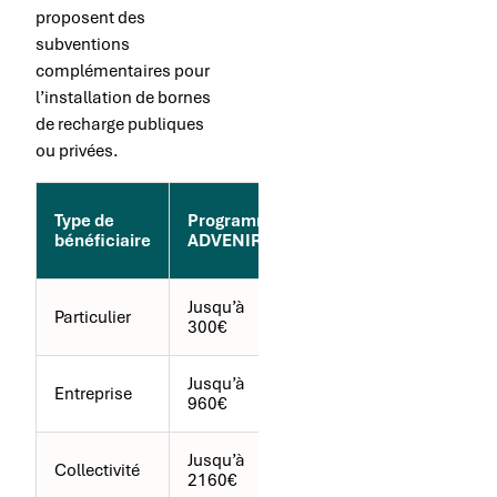
proposent des
subventions
complémentaires pour
l’installation de bornes
de recharge publiques
ou privées.
Aide
Type de
Programme
collectivité
bénéficiaire
ADVENIR
(exemple)
Jusqu’à
100€ à
Particulier
300€
500€
Jusqu’à
20% du
Entreprise
960€
coût HT
Jusqu’à
30% du
Collectivité
2160€
coût HT