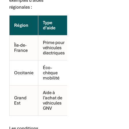
exemples d’aides
régionales :
Type
Montant
Région
d’aide
maximal
Prime pour
Île-de-
véhicules
6 000 €
France
électriques
Éco-
Occitanie
chèque
2 000 €
mobilité
Aide à
Grand
l’achat de
5 000 €
Est
véhicules
GNV
Les conditions