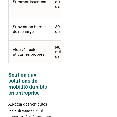
Suramortissement
du coût
hydrogène,
d’acquisition
hybrides
rechargeables
Installation
Subvention bornes
30 à 50%
sur site
de recharge
des coûts
professionnel
Plusieurs
Aide véhicules
Selon modèle
milliers
utilitaires propres
et région
d’euros
Soutien aux
solutions de
mobilité durable
en entreprise
Au-delà des véhicules,
les entreprises sont
encouragées à repenser