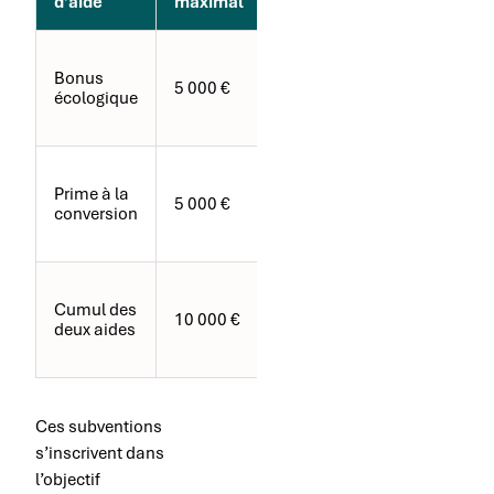
d’aide
maximal
principales
Véhicule neuf
Bonus
électrique ou
5 000 €
écologique
hybride
rechargeable
Remplacement
Prime à la
d’un ancien
5 000 €
conversion
véhicule
polluant
Conditions
Cumul des
cumulées des
10 000 €
deux aides
deux
dispositifs
Ces subventions
s’inscrivent dans
l’objectif