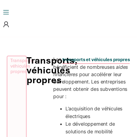
Transports,
Les
transports et véhicules propres
Transports,
véhicules
bénéficient de nombreuses
aides
véhicules
propres
financières
pour accélérer leur
propres
développement. Les entreprises
peuvent obtenir des subventions
pour :
L’acquisition de véhicules
électriques
Le développement de
solutions de mobilité