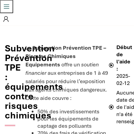
Subvention
Début
La
Subvention Prévention TPE –
de
Prévention
Risques Chimiques
l'aide
Equipements
offre un
soutien
TPE
:
financier
aux entreprises de 1 à 49
:
2025-
salariés pour réduire l’exposition
02-12
équipements
aux agents chimiques dangereux.
Aucun
contre
Cette aide couvre :
date de
risques
de l'ai
50% des investissements
chimiques
n'a été
pour les équipements de
rensei
captage des polluants
70% des frais de vérification