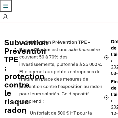
Subvention
Dé
La
Subvention Prévention TPE –
de
Prévention
Risque Radon
est une
aide financière
l'a
couvrant 50 à 70% des
TPE
:
investissements, plafonnée à 25 000 €.
:
20
Elle permet aux petites entreprises de
08
protection
mettre en place des mesures de
Fin
contre
prévention contre l’exposition au radon
de
le
pour leurs salariés. Ce dispositif
l'a
risque
:
comprend :
20
radon
Un forfait de 500 € HT pour la
12