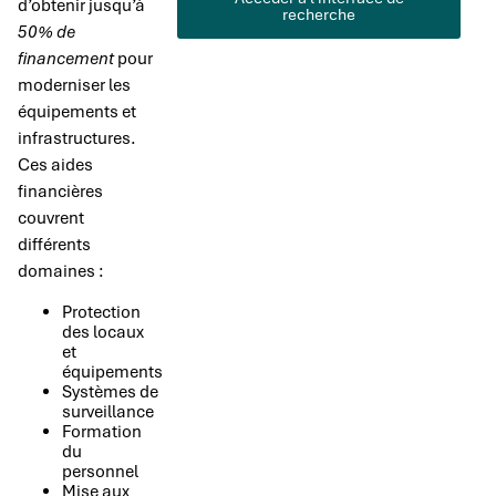
d’obtenir jusqu’à
recherche
50% de
financement
pour
moderniser les
équipements et
infrastructures.
Ces aides
financières
couvrent
différents
domaines :
Protection
des locaux
et
équipements
Systèmes de
surveillance
Formation
du
personnel
Mise aux