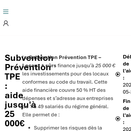
Subvention
Dé
La
Subvention Prévention TPE –
de
Prévention
Locaux + sûrs
finance jusqu’à
25 000 €
l'a
les investissements pour des locaux
TPE
:
conformes au code du travail. Cette
:
202
aide financière couvre 50 % HT des
05-
aide
dépenses et s’adresse aux entreprises
Fin
jusqu'à
de 1 à 49 salariés du régime général.
de
25
Elle permet de :
l'a
000€
:
Supprimer les risques dès la
202