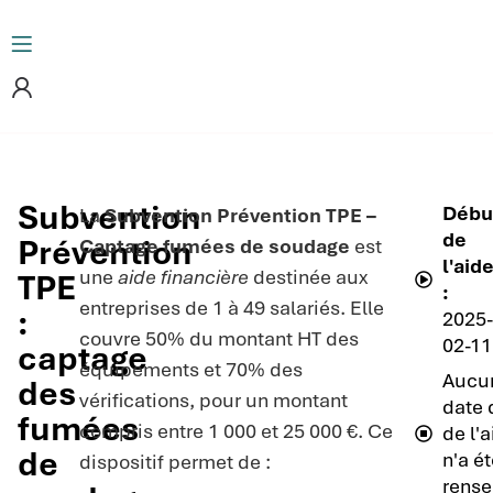
Subvention
Débu
La
Subvention Prévention TPE –
de
Prévention
Captage fumées de soudage
est
l'aid
une
aide financière
destinée aux
TPE
:
entreprises de 1 à 49 salariés. Elle
:
2025
couvre 50% du montant HT des
02-11
captage
équipements et 70% des
Aucu
des
vérifications, pour un montant
date 
fumées
compris entre 1 000 et 25 000 €. Ce
de l'
de
n'a é
dispositif permet de :
rense