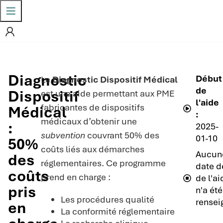
Diagnostic
Début
Le
Diagnostic Dispositif Médical
de
Dispositif
est une aide permettant aux PME
l'aide
fabricantes de dispositifs
Médical
:
médicaux d’obtenir une
:
2025-
subvention
couvrant 50% des
01-10
50%
coûts liés aux démarches
Aucun
des
réglementaires. Ce programme
date de
coûts
prend en charge :
de l'ai
pris
n'a été
Les procédures qualité
rensei
en
La conformité réglementaire