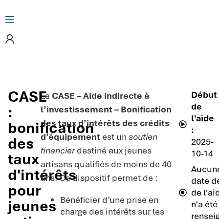
CASE
Début
La
CASE – Aide indirecte à
de
:
l’investissement – Bonification
l'aide
des taux d’intérêts des crédits
bonification
:
d’équipement
est un
soutien
des
2025-
financier
destiné aux jeunes
10-14
taux
artisans qualifiés de moins de 40
Aucun
d'intérêts
ans. Ce dispositif permet de :
date de
pour
de l'ai
Bénéficier d’une prise en
jeunes
n'a été
charge des intérêts sur les
rensei