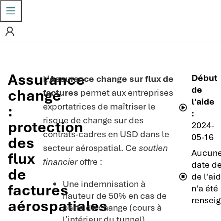
Assurance
Début
L’
Assurance change sur flux de
de
change
factures
permet aux entreprises
l'aide
exportatrices de maîtriser le
:
:
risque de change sur des
protection
2024-
contrats-cadres en USD dans le
05-16
des
secteur aérospatial. Ce
soutien
Aucun
flux
financier
offre :
date de
de
de l'ai
Une indemnisation à
factures
n'a été
hauteur de 50% en cas de
renseig
aérospatiales
perte de change (cours à
l’intérieur du tunnel)