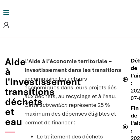
Aide
Dé
L’
Aide à l’économie territoriale –
de
à
Investissement dans les transitions
l'a
accompagne les acteurs
l'investissement
:
économiques dans leurs projets liés
transitions
202
aux déchets, au recyclage et à l’eau.
07-
déchets
Cette
subvention
représente 25 %
Fin
et
maximum des dépenses éligibles et
de
eau
permet de financer :
l'a
:
Le traitement des déchets
202