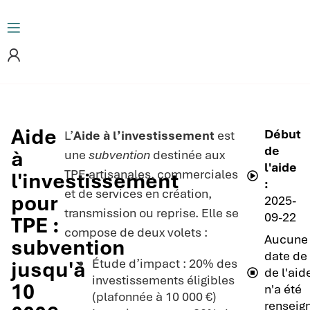
Aide
Début
L’
Aide à l’investissement
est
de
à
une
subvention
destinée aux
l'aide
TPE artisanales, commerciales
l'investissement
:
et de services en création,
pour
2025-
transmission ou reprise. Elle se
09-22
TPE :
compose de deux volets :
Aucune
subvention
date de 
Étude d’impact : 20% des
jusqu'à
de l'aid
investissements éligibles
10
n'a été
(plafonnée à 10 000 €)
renseig