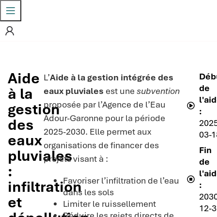
Aide
Déb
L’
Aide à la gestion intégrée des
de
à la
eaux pluviales
est une
subvention
l'ai
proposée par l’Agence de l’Eau
gestion
:
Adour-Garonne pour la période
des
2025
2025-2030. Elle permet aux
03-1
eaux
organisations de financer des
Fin
pluviales
projets visant à :
de
:
l'ai
Favoriser l’infiltration de l’eau
infiltration
:
dans les sols
2030
et
Limiter le ruissellement
12-3
Réduire les rejets directs de