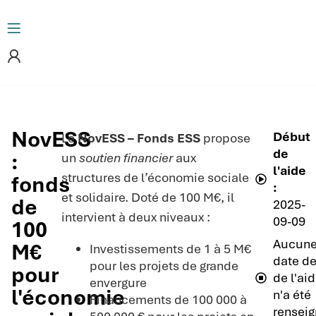
NovESS
Début
Le
NovESS – Fonds ESS
propose
de
:
un
soutien financier
aux
l'aide
structures de l’économie sociale
fonds
:
et solidaire. Doté de 100 M€, il
de
2025-
intervient à deux niveaux :
09-09
100
Aucun
M€
Investissements de 1 à 5 M€
date de
pour les projets de grande
pour
de l'ai
envergure
l'économie
n'a été
Financements de 100 000 à
renseig