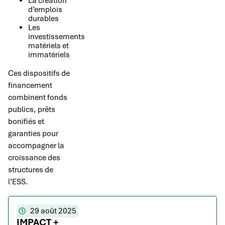
La création
d’emplois
durables
Les
investissements
matériels et
immatériels
Ces dispositifs de
financement
combinent fonds
publics, prêts
bonifiés et
garanties pour
accompagner la
croissance des
structures de
l’ESS.
29 août 2025
IMPACT +