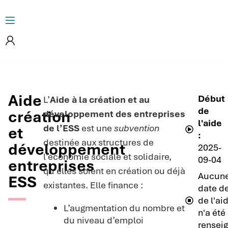
Aide
Début
L’
Aide à la création et au
de
création
développement des entreprises
l'aide
de l’ESS
est une
subvention
et
:
destinée aux structures de
développement
2025-
l’économie sociale et solidaire,
09-04
entreprises
qu’elles soient en création ou déjà
Aucun
ESS
existantes. Elle finance :
date de
de l'ai
L’augmentation du nombre et
n'a été
du niveau d’emploi
rensei